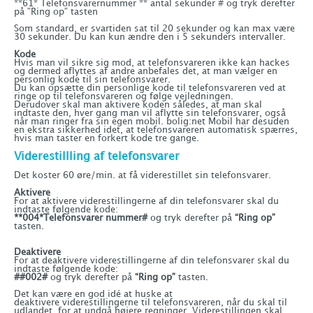
**61* Telefonsvarernummer ** antal sekunder # og tryk derefter
på ”Ring op” tasten
Som standard, er svartiden sat til 20 sekunder og kan max være
30 sekunder. Du kan kun ændre den i 5 sekunders intervaller.
Kode
Hvis man vil sikre sig mod, at telefonsvareren ikke kan hackes
og dermed aflyttes af andre anbefales det, at man vælger en
personlig kode til sin telefonsvarer.
Du kan opsætte din personlige kode til telefonsvareren ved at
ringe op til telefonsvareren og følge vejledningen.
Derudover skal man aktivere koden således, at man skal
indtaste den, hver gang man vil aflytte sin telefonsvarer, også
når man ringer fra sin egen mobil. bolig:net Mobil har desuden
en ekstra sikkerhed idet, at telefonsvareren automatisk spærres,
hvis man taster en forkert kode tre gange.
Viderestillling af telefonsvarer
Det koster 60 øre/min. at få viderestillet sin telefonsvarer.
Aktivere
For at aktivere viderestillingerne af din telefonsvarer skal du
indtaste følgende kode:
**004*Telefonsvarer nummer#
og tryk derefter på
“Ring op”
tasten.
Deaktivere
For at deaktivere viderestillingerne af din telefonsvarer skal du
indtaste følgende kode:
##002#
og tryk derefter på
“Ring op”
tasten.
Det kan være en god idé at huske at
deaktivere viderestillingerne til telefonsvareren, når du skal til
udlandet, for at undgå højere regninger. Viderestillingen skal