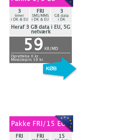
3
FRI
3
timer
SMS/MMS
GB data
i DK & EU
i DK & EU
i DK
Heraf 3 GB data i EU, 5G
netværk
59
KR/MD
Oprettelse
0
kr.
Mindstepris
59
kr.
Pakke FRI/15 EU
FRI
FRI
15