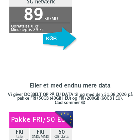
5G netværk
89
KR/MD
Oprettelse
0
kr.
Mindstepris
89
kr.
Eller et med endnu mere data
Vi giver DOBBELT OP PÅ EU DATA til og med den 31.08.2026 på
pakke FRI/50GB (40GB i EU) og FRI/200GB (60GB i EU).
God sommer 😎
Pakke FRI/50 EU
FRI
FRI
50
tale
SMS/MMS
GB data