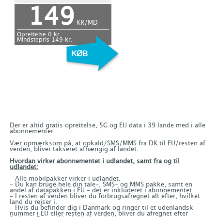
149
KR/MD
Oprettelse
0
kr.
Mindstepris
149
kr.
Der er altid gratis oprettelse, 5G og EU data i 39 lande med i alle
abonnementer.
Vær opmærksom på, at opkald/SMS/MMS fra DK til EU/resten af
verden, bliver takseret afhængig af landet.
Hvordan virker abonnementet i udlandet, samt fra og til
udlandet:
- Alle mobilpakker virker i udlandet.
- Du kan bruge hele din tale-, SMS- og MMS pakke, samt en
andel af datapakken i EU - det er inkluderet i abonnementet.
- I resten af verden bliver du forbrugsafregnet alt efter, hvilket
land du rejser i.
- Hvis du befinder dig i Danmark og ringer til et udenlandsk
nummer i EU eller resten af verden, bliver du afregnet efter