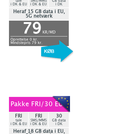
tale
SMS/MMS
GB data
i DK & EU
i DK & EU
i DK
Heraf 15 GB data i EU,
5G netværk
79
KR/MD
Oprettelse
0
kr.
Mindstepris
79
kr.
Pakke FRI/30 EU
FRI
FRI
30
tale
SMS/MMS
GB data
i DK & EU
i DK & EU
i DK
Heraf 18 GB data i EU,