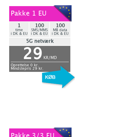
Pakke 1 EU
1
100
100
time
SMS/MMS
MB data
i DK & EU
i DK & EU
i DK & EU
5G netværk
29
KR/MD
Oprettelse
0
kr.
Mindstepris
29
kr.
Pakke 3/3 EU