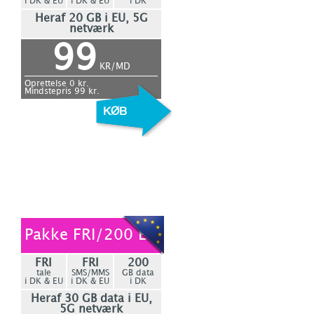
i DK & EU
i DK & EU
i DK
Heraf 20 GB i EU, 5G
netværk
99
KR/MD
Oprettelse
0
kr.
Mindstepris
99
kr.
Pakke FRI/200 EU
FRI
FRI
200
tale
SMS/MMS
GB data
i DK & EU
i DK & EU
i DK
Heraf 30 GB data i EU,
5G netværk