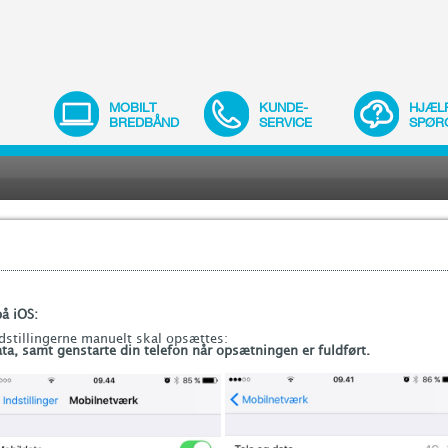
MOBILT
KUNDE-
HJÆL
BREDBÅND
SERVICE
SPØR
å iOS:
ndstillingerne manuelt skal opsættes:
ata, samt genstarte din telefon når opsætningen er fuldført.