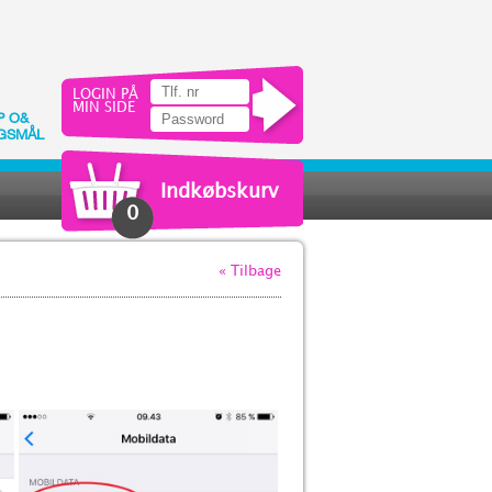
LOGIN PÅ
MIN SIDE
P O&
GSMÅL
Indkøbskurv
0
« Tilbage