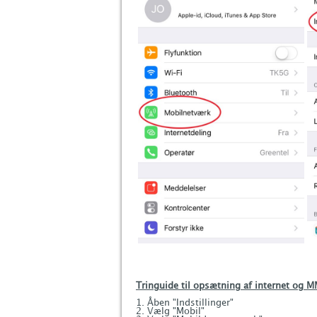
Tringuide til opsætning af internet og M
1. Åben "Indstillinger"
2. Vælg "Mobil"