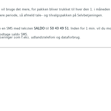
vil bruge det mere, for pakken bliver trukket til hver den 1. i månede
re periode, så afmeld tale- og tilvalgspakken på Selvbetjeningen.
de en SMS med teksten
SALDO
til
50 43 49 51
. Inden for 1 min. vil du m
modtage saldo SMS.
seringer som f.eks. udlandstelefoni og dataforbrug.