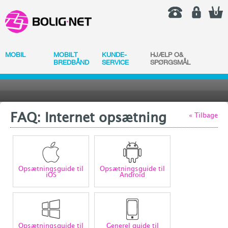
0
MOBIL
MOBILT
KUNDE-
HJÆLP O&
BREDBÅND
SERVICE
SPØRGSMÅL
FAQ: Internet opsætning
« Tilbage
Opsætningsguide til
Opsætningsguide til
iOS
Android
Opsætningsguide til
Generel guide til